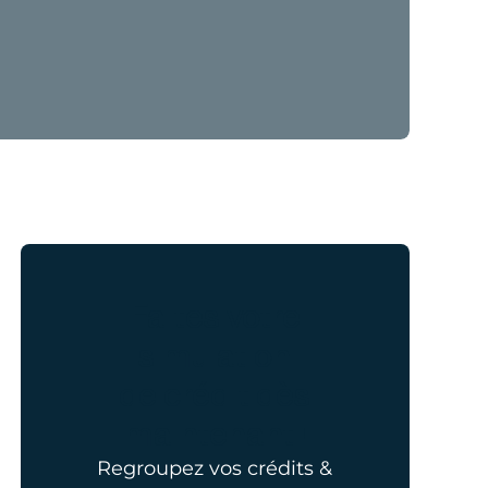
Faites votre
simulation
de crédit dès
maintenant !
Regroupez vos crédits &